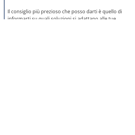
AZIENDA SENZA SORPRESE
Il consiglio più prezioso che posso darti è quello di
informarti su quali soluzioni si adattano alle tue
possibilità-necessità e sfruttarle per
far crescere
un tesoretto
.
Ad esempio, i fondi pensione sono uno strumento
super tutelato, che ti dà numerosi vantaggi fiscali
(sono deducibili) e di rendimento (fanno crescere il
valore dei tuoi risparmi).
È lo stesso Stato italiano a incentivarli, ben
cosciente delle problematiche che abbiamo e che
sempre più avremo.
Con i
fondi pensione
hai la certezza che quello che
versi si trasforma in un
secondo reddito
: sai a
quanto ammonta e quando lo riceverai (nessuna
brutta sorpresa come invece capita con la pensione
statale).