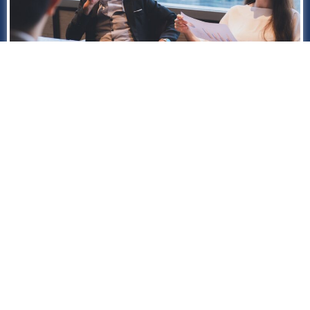
TFR e Fondi Pensione:
come risparmiare migliaia
di euro, alleggerire il
carico fiscale (ora e per
sempre) e far felici i tuoi
dipendenti