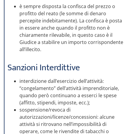
è sempre disposta la confisca del prezzo o
profitto del reato (le somme di denaro
percepite indebitamente). La confisca è posta
in essere anche quando il profitto non è
chiaramente rilevabile, in questo caso è il
Giudice a stabilire un importo corrispondente
all’illecito.
Sanzioni Interdittive
interdizione dall’esercizio dell’attività:
“congelamento” dell’attività imprenditoriale,
quando però continuano a esserci le spese
(affitto, stipendi, imposte, ecc.);
sospensione/revoca di
PATRIMONIO PROTETTO
autorizzazioni/licenze/concessioni: alcune
attività si ritrovano nell’impossibilità di
AZIENDA SENZA SORPRESE
operare, come le rivendite di tabacchi o